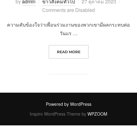
Posted
by
admin
ข่าวสังคมทั่วไป
27 ตุลาคม 2023
on
Comments are Disabled
ความคับข้องใจว่าเพื่อนร่วมงานของพวกเขามีผลกระทบต่อ
วันแร …
“แม้แต่สมาชิก FREEDOM CAUCUS
READ MORE
Powered by WordPress
Inspiro WordPress Theme by
WPZOOM