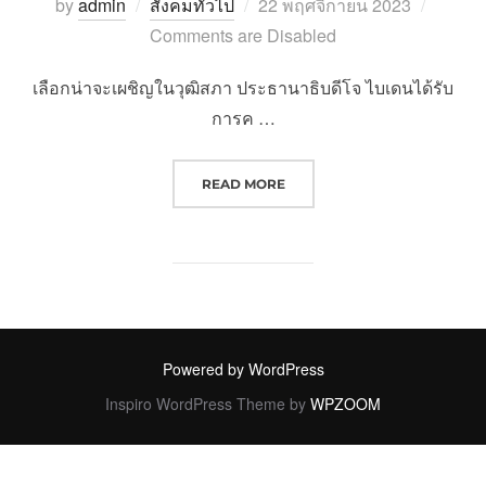
Posted
by
admin
สังคมทั่วไป
22 พฤศจิกายน 2023
on
Comments are Disabled
เลือกน่าจะเผชิญในวุฒิสภา ประธานาธิบดีโจ ไบเดนได้รับ
การค …
“สิ่งที่คาดหวังให้หัวหน้าร่วมเลือกน
READ MORE
Powered by WordPress
Inspiro WordPress Theme by
WPZOOM