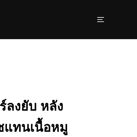
TOGGLE SIDE
์ลงยับ หลัง
ชแทนเนื้อหมู