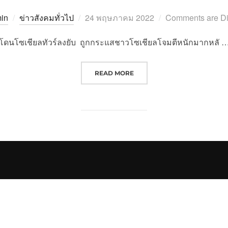
Posted
in
ข่าวสังคมทั่วไป
24 พฤษภาคม 2022
Comments are Di
on
โดนโซเชียลทัวร์ลงยับ ถูกกระแสชาวโซเชียลโจมตีหนักมากหลั 
“นาย ณภัทร ดาราดัง โดนโซเชียลทัว
READ MORE