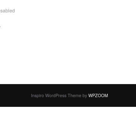
sabled
…
ร์ลงยับ หลังโพสต์ โฆษณาแนะนำให้กินเนื้อจากพืชแทนเนื้อหมู “
Inspiro WordPress Theme by
WPZOOM