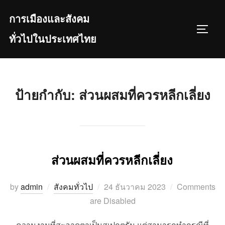
Skip
การเมืองและสังคม
to
TOGGL
content
ทั่วไปในประเทศไทย
ป้ายกำกับ:
ส่วนผสมที่ควรหลีกเลี่ยง
ส่วนผสมที่ควรหลีกเลี่ยง
Posted
by
admin
สังคมทั่วไป
24 ธันวาคม 2023
Comments
on
are Disabled
ความงามที่สะอาดตาเป็นสเปกตรัม แต่สามารถทำกรณีที่