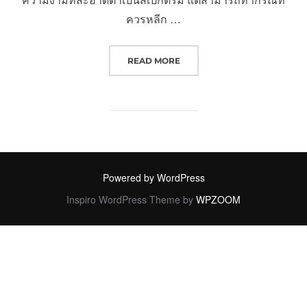
ควรหลีก …
“ส่วนผสมที่ควรหลีกเลี่ยง”
READ MORE
Powered by WordPress
Inspiro WordPress Theme by
WPZOOM