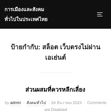
Skip
การเมืองและสังคม
to
TOGGL
content
ทั่วไปในประเทศไทย
ป้ายกำกับ:
สล็อต เว็บตรงไม่ผ่าน
เอเย่นต์
ส่วนผสมที่ควรหลีกเลี่ยง
Posted
by
admin
สังคมทั่วไป
24 ธันวาคม 2023
Comments
on
are Disabled