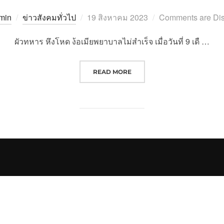
Posted
min
ข่าวสังคมทั่วไป
19 สิงหาคม 2023
Comments are Di
on
ผัวทหาร หึงโหด ง้อเมียพยาบาลไม่สำเร็จ เมื่อวันที่ 9 เดื …
“ผัวทหาร หึงโหด ง้อเมียพยาบาลไม่
READ MORE