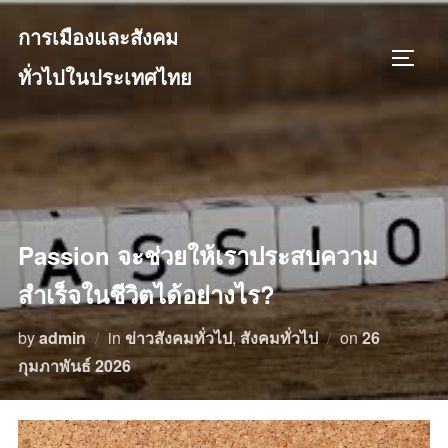
Skip
การเมืองและสังคม
to
TOGGL
content
ทั่วไปในประเทศไทย
Passion จะช่วยให้เราประสบความ
สำเร็จในชีวิตได้อย่างไร?
Posted
by
admin
in
ข่าวสังคมทั่วไป
,
สังคมทั่วไป
on
26
on
กุมภาพันธ์ 2026