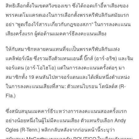
สิทธิเลือกตั้งในเขตสวิงของเขา ซึ่งได้ถอดเก้าอี้หาเสียงของ
พรรคเดโมแครตเองในการเลือกตั้งพรรครีพับลิกันสมัยแรก
อย่า “พูดเรื่องไร้สาระเกี่ยวกับกฎของสภา” ในการลงคะแนน
เสียงครั้งแรก ผู้ต่อต้านแมคคาร์ธีลงคะแนนเสียง
ให้กับสมาชิกหลายคนแทนที่จะเป็นพรรครีพับลิกันแห่ง
แคลิฟอร์เนีย ซึ่งรวมถึงตัวแทนแอนดี้ บิ๊กส์ (อาร์-อริซ) และจิม
จอร์แดน (อาร์-โอไฮโอ) แต่ในการลงคะแนนครั้งต่อๆ มา
สมาชิกทั้ง 19 คนหันไปหาจอร์แดนและได้เพิ่มหนึ่งตำแหน่ง
ในการลงคะแนนเสียงที่สาม: ตัวแทนไบรอน โดนัลด์ส (R-
Fla.)
ซึ่งสนับสนุนแมคคาร์ธีระหว่างการลงคะแนนสองครั้งแรก
อย่างน้อยหนึ่งในผู้ไม่มีคะแนนเสียง ตัวแทนรับเลือก Andy
Ogles (R-Tenn.) พลิกกลับหลังจากก่อนหน้านี้ระบุว่า
สนับสนุน McCarthy เขาบอกกับ POLITICO ในเดือนกันยายน