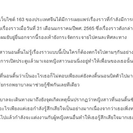
บไซต์ 163 ของประเทศจีนได้มีการเผยแพร่เรื่องราวที่กำลังมีกา
เรื่องราวเมื่อวันที่ 31 เดือนมกราคมปีพศ. 2565 ซึ่งเรื่องราวดังกล
หน้าผมยับยู่ยี่นอกจากนี้รองเท้ายังกระจัดกระจายไปคนละทิศละทาง
ดิ้นไม่รู้เรื่องราวแบบนี้เป็นใครก็ต้องตกใจไปตามๆกันอย่างแน่
มีการเปิดประตูแล้วมาเจอหญิงสาวนอนนิ่งอยู่ทำให้เพื่อนของเธอนั้
อนดิ้นว่าเป็นอะไรเธอก็ไม่ตอบเพียงแค่ยังคงดิ้นนอนบิดตัวไปมาอยู่ท
ียกรถพยาบาลมาช่วยกู้ชีพกันเลยทีเดียว
เดินทางมาถึงยังจุดเกิดเหตุนั้นปรากฏว่าหญิงสาวที่นอนดิ้นชักดิ
ะไรเพียงแค่เธอกำลังรู้สึกเสียใจเป็นอย่างมากเนื่องจากว่าเธอเพิ่งท
นไปแล้วกำลังจะแต่งงานกับผู้หญิงคนอื่นทำให้เธอรู้สึกเสียใจมากเธ