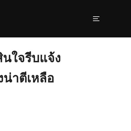
TOGGLE SIDE
สินใจรีบแจ้ง
งน่าตีเหลือ