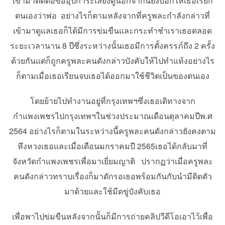
เข้ามาติดต่อขออุปการะเลี้ยงดูนอกจากนี้ยังบอกให้เธอเรียก
ตนเองว่าพ่อ อย่างไรก็ตามหลังจากที่ครูพละกำลังกล่าวที่
เข้ามาดูแลเธอก็ได้มีการข่มขืนและกระทำชำเราเธอตลอด
ระยะเวลานาน 8 ปีซึ่งระหว่างนั้นเธอมีการตั้งครรภ์ถึง 2 ครั้ง
ด้วยกันแต่ก็ถูกครูพละคนดังกล่าวบังคับให้ไปทำแท้งอย่างไร
ก็ตามเมื่อเธอเรียนจบเธอได้ออกมาใช้ชีวิตเป็นของตนเอง
โดยย้ายไปทำงานอยู่ที่กรุงเทพฯซึ่งเธอเดิทางจาก
กำแพงเพชรไปกรุงเทพฯในช่วงประมาณเดือนตุลาคมปีพ.ศ
2564 อย่างไรก็ตามในระหว่างนี้ครูพละคนดังกล่าวยังคงตาม
หึงหวงเธอและเมื่อเดือนมกราคมปี 2565เธอได้กลับมาที่
จังหวัดกำแพงเพชรเพื่อมาเยี่ยมญาติ ปรากฏว่าเมื่อครูพละ
คนดังกล่าวทราบเรื่องก็มาดักรอเธอพร้อมกันกับนำมีติดตัว
มาด้วยและใช้มีดขู่บังคับเธอ
เพื่อพาไปข่มขืนหลังจากนั้นก็มีการถ่ายคลิปวีดีโอเอาไว้เพื่อ