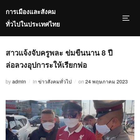
Skip
การเมืองและสังคม
to
TOGGL
content
ทั่วไปในประเทศไทย
สาวแจ้งจับครูพละ ข่มขืนนาน 8 ปี
ล่อลวงอุปการะให้เรียกพ่อ
Posted
by
admin
in
ข่าวสังคมทั่วไป
on
24 พฤษภาคม 2023
on