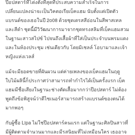
ป๊อปสตาร์ที่โด่งดังที่สุดที่ประสบความสำเร็จในการ
เปลี่ยนแปลงน่าจะเป็นวิคตอเรียเบ็คแฮม นับตั้งแต่เปิดตัว
แบรนด์ของเธอในปี
2o08
ด้วยชุดเดรสสีอ่อนในสีพาสเทล
และสีดำ ชุดนี้มีวิวัฒนาการมาจากชุดทรงสลิมที่เบ็คแฮมสวม
ในฐานะสาวสไปซ์ ไปจนถึงเสื้อผ้าที่ใส่เป็นประจำบนพรมแดง
และในห้องประชุม เช่นเดียวกับ โดยมิเชลล์ โอบามาและเจ้า
หญิงแห่งเวลส์
แม้จะมียอดขายที่ผันผวน แต่ค่ายเพลงของเบ็คแฮมในฤดู
ใบไม้ผลินี้ก็ประกาศว่าสามารถทำกำไรได้เป็นครั้งแรก เบ็ค
แฮมมีชื่อเสียงในฐานะช่างตัดเสื้อมากกว่าป๊อปสตาร์ ไม่ต้อง
พูดถึงข้อพิสูจน์ว่าดีไซเนอร์สามารถสร้างแบรนด์ของตนได้
มากพอๆ
กับผู้ซื้อ
Lipa
ไม่ใช่ป๊อปสตาร์คนแรก แต่ในฐานะศิลปินสาวที่
มีผู้ติดตามจำนวนมากและมีรสนิยมที่ไม่เหมือนใคร เธออาจ