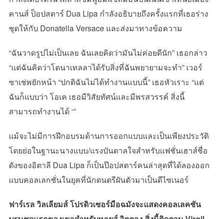
คานส์ ป็อปสตาร์
Dua Lipa
กำลังอธิบายถึงครั้งแรกที่เธอร่าง
ชุดให้กับ
Donatella Versace
และส่งมาทางข้อความ
“ฉันวาดรูปไม่เป็นเลย ฉันเลยคิดว่ามันไม่ค่อยดีนัก” เธอกล่าว
“แต่ฉันคิดว่าโดนาเทลลาได้รับสิ่งที่ฉันพยายามจะทำ” เวอร์
ซาเช่พยักหน้า “ปกติฉันไม่ได้ทำงานแบบนี้” เธอหัวเราะ “แต่
ฉันก็แบบว่า โอเค เธอมีวิสัยทัศน์และมีพรสวรรค์ สิ่งนี้
สามารถทำงานได้
‘”
แม้จะไม่มีการฝึกอบรมด้านการออกแบบและเป็นเพียงประวัติ
โดยย่อในฐานะนางแบบ/แรงบันดาลใจสำหรับแฟชั่นเฮาส์ชื่อ
ดังของอิตาลี
Dua Lipa
ก็เป็นป๊อปสตาร์คนล่าสุดที่ได้ลองออก
แบบคอลเลกชั่นในยุคที่นักดนตรีผันตัวมาเป็นดีไซเนอร์
ฟาร์เรล วิลเลียมส์ โปรดิวเซอร์มือฉมังจะแสดงคอลเลคชัน
บุรุษชุดแรกของเขาสำหรับหลุยส์ วิตตอง สิ่งนี้ติดตาม Virgil