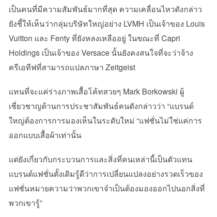
เป็นคนที่มีความสัมพันธ์มากที่สุด ความเคลื่อนไหวดังกล่าว
ยังชี้ให้เห็นว่ากลุ่มบริษัทใหญ่อย่าง
LVMH
เป็นเจ้าของ
Louis
Vuitton
และ
Fenty
ที่ยังหลงเหลืออยู่ ในขณะที่
Capri
Holdings
เป็นเจ้าของ
Versace
นั้นยังคงสนใจที่จะว่าจ้าง
ครีเอทีฟที่สามารถแปลภาษา
Zeitgeist
แทนที่จะแค่ร่างภาพเสื้อโค้ทสวยๆ
Mark Borkowski
ผู้
เชี่ยวชาญด้านการประชาสัมพันธ์คนดังกล่าวว่า “แบรนด์
ใหญ่ต้องการการมองเห็นในระดับใหม่ “แฟชั่นไม่ใช่แค่การ
ออกแบบเสื้อผ้าเท่านั้น
แต่ยังเกี่ยวกับกระบวนการและสิ่งที่คนเหล่านี้เป็นตัวแทน
แบรนด์แฟชั่นดั้งเดิมรู้ดีว่าการเปลี่ยนแปลงอย่างรวดเร็วของ
แฟชั่นหมายความว่าพวกเขาจำเป็นต้องมองออกไปนอกสิ่งที่
พวกเขารู้”